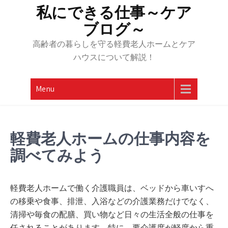
Skip
私にできる仕事～ケア
to
ブログ～
content
高齢者の暮らしを守る軽費老人ホームとケア
ハウスについて解説！
Menu
軽費老人ホームの仕事内容を
調べてみよう
軽費老人ホームで働く介護職員は、ベッドから車いすへ
の移乗や食事、排泄、入浴などの介護業務だけでなく、
清掃や毎食の配膳、買い物など日々の生活全般の仕事を
任されることがあります。特に、要介護度が軽度から重